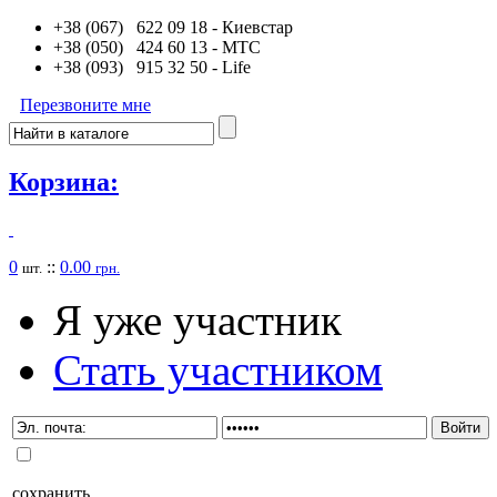
+38 (067) 622 09 18
- Киевстар
+38 (050) 424 60 13
- MTC
+38 (093) 915 32 50
- Life
Перезвоните мне
Корзина:
0
::
0.00
шт.
грн.
Я уже участник
Стать участником
сохранить