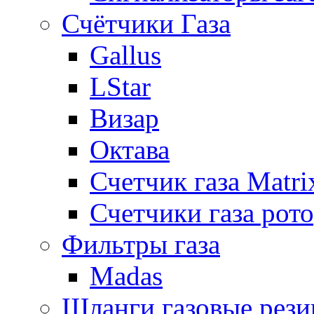
Счётчики Газа
Gallus
LStar
Визар
Октава
Счетчик газа Matri
Счетчики газа рот
Фильтры газа
Madas
Шланги газовые рез