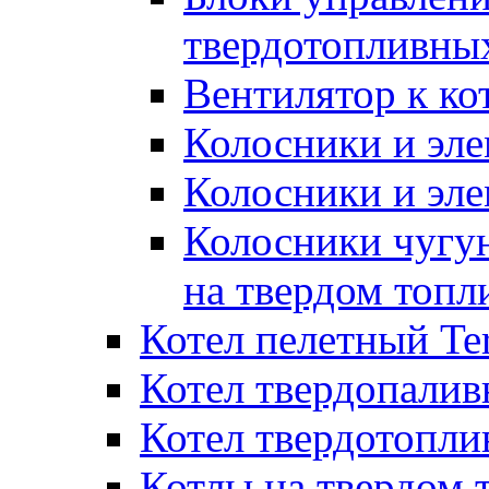
твердотопливны
Вентилятор к ко
Колосники и эле
Колосники и эл
Колосники чугун
на твердом топл
Котел пелетный T
Котел твердопалив
Котел твердотопл
Котлы на твердом 