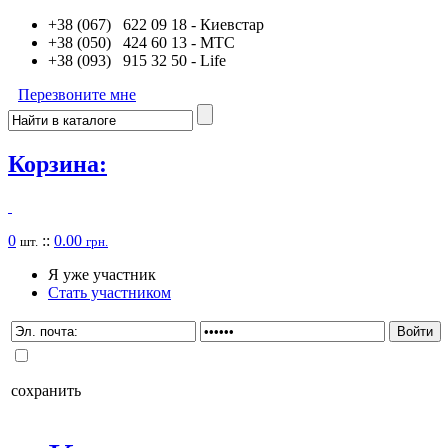
+38 (067) 622 09 18
- Киевстар
+38 (050) 424 60 13
- MTC
+38 (093) 915 32 50
- Life
Перезвоните мне
Корзина:
0
::
0.00
шт.
грн.
Я уже участник
Стать участником
сохранить