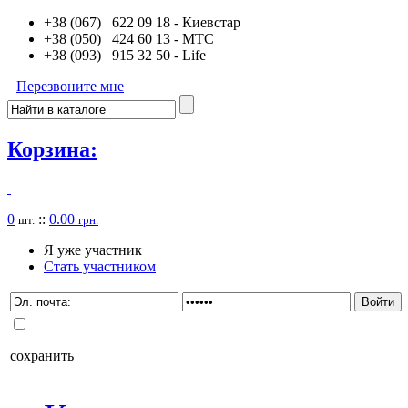
+38 (067) 622 09 18
- Киевстар
+38 (050) 424 60 13
- MTC
+38 (093) 915 32 50
- Life
Перезвоните мне
Корзина:
0
::
0.00
шт.
грн.
Я уже участник
Стать участником
сохранить