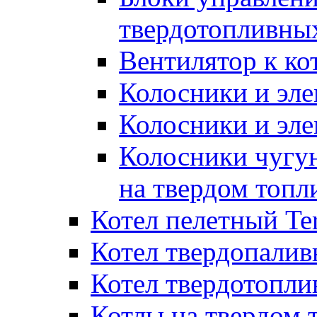
твердотопливны
Вентилятор к ко
Колосники и эле
Колосники и эл
Колосники чугун
на твердом топл
Котел пелетный T
Котел твердопалив
Котел твердотопл
Котлы на твердом 