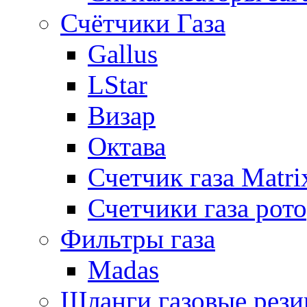
Счётчики Газа
Gallus
LStar
Визар
Октава
Счетчик газа Matri
Счетчики газа рот
Фильтры газа
Madas
Шланги газовые рез