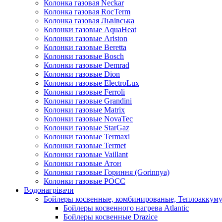
Колонка газовая Neckar
Колонка газовая RocTerm
Колонка газовая Львiвська
Колонки газовые AquaHeat
Колонки газовые Ariston
Колонки газовые Beretta
Колонки газовые Bosch
Колонки газовые Demrad
Колонки газовые Dion
Колонки газовые ElectroLux
Колонки газовые Ferroli
Колонки газовые Grandini
Колонки газовые Matrix
Колонки газовые NovaTec
Колонки газовые StarGaz
Колонки газовые Termaxi
Колонки газовые Termet
Колонки газовые Vaillant
Колонки газовые Атон
Колонки газовые Гориння (Gorinnya)
Колонки газовые РОСС
Водонагрівачи
Бойлеры косвенные, комбинированые, Теплоаккум
Бойлеры косвенного нагрева Atlantic
Бойлеры косвенные Drazice