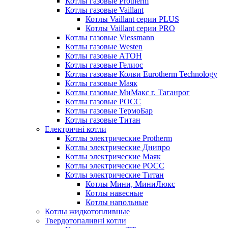
Котлы газовые Protherm
Котлы газовые Vaillant
Котлы Vaillant серии PLUS
Котлы Vaillant серии PRO
Котлы газовые Viessmann
Котлы газовые Westen
Котлы газовые АТОН
Котлы газовые Гелиос
Котлы газовые Колви Eurotherm Technology
Котлы газовые Маяк
Котлы газовые МиМакс г. Таганрог
Котлы газовые РОСС
Котлы газовые ТермоБар
Котлы газовые Титан
Електричні котли
Котлы электрические Protherm
Котлы электрические Днипро
Котлы электрические Маяк
Котлы электрические РОСС
Котлы электрические Титан
Котлы Мини, МиниЛюкс
Котлы навесные
Котлы напольные
Котлы жидкотопливные
Твердотопаливні котли