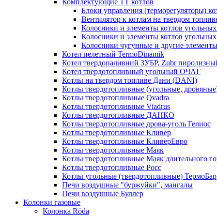
Комплектующие ТТ котлов
Блоки управления (терморегуляторы) к
Вентилятор к котлам на твердом топлив
Колосники и элементы котлов угольных 
Колосники и элементы котлов угольн
Колосники чугунные и другие элементы
Котел пелетный TermoDinamik
Котел твердопаливний ЗУБР, Zubr пиролизны
Котел твердотопливный угольный ОЧАГ
Котлы на твердом топливе Дани (DANI)
Котлы твердотопливные (угольные, дровяные)
Котлы твердотопливные Qvadra
Котлы твердотопливные Viadrus
Котлы твердотопливные ДАНКО
Котлы твердотопливные дрова-уголь Гелиос
Котлы твердотопливные Кливер
Котлы твердотопливные КливерЕвро
Котлы твердотопливные Маяк
Котлы твердотопливные Маяк длительного го
Котлы твердотопливные Росс
Котлы угольные (твердотопливные) ТермоБар
Печи воздушные "буржуйки", мангалы
Печи воздушные Буллер
Колонки газовые
Колонка Rӧda