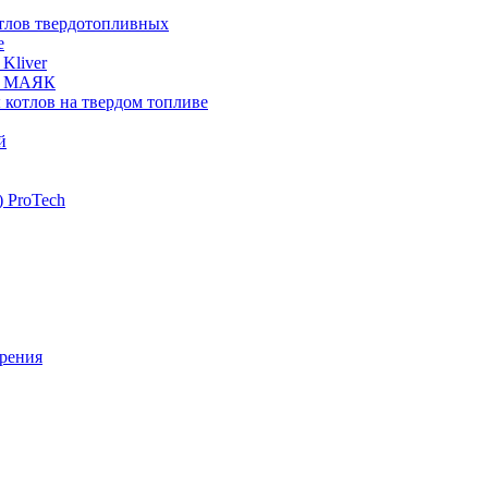
отлов твердотопливных
е
Kliver
ых МАЯК
 котлов на твердом топливе
й
 ProTech
рения