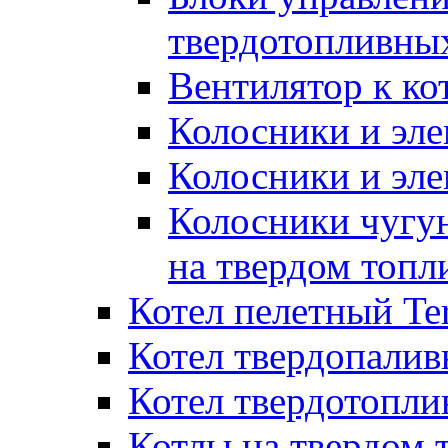
твердотопливны
Вентилятор к ко
Колосники и эле
Колосники и эл
Колосники чугун
на твердом топл
Котел пелетный T
Котел твердопалив
Котел твердотопл
Котлы на твердом 