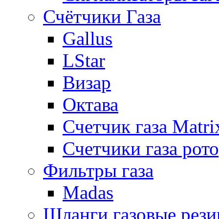
Счётчики Газа
Gallus
LStar
Визар
Октава
Счетчик газа Matri
Счетчики газа рот
Фильтры газа
Madas
Шланги газовые рез