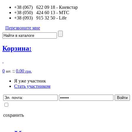
+38 (067) 622 09 18
- Киевстар
+38 (050) 424 60 13
- MTC
+38 (093) 915 32 50
- Life
Перезвоните мне
Корзина:
0
::
0.00
шт.
грн.
Я уже участник
Стать участником
сохранить