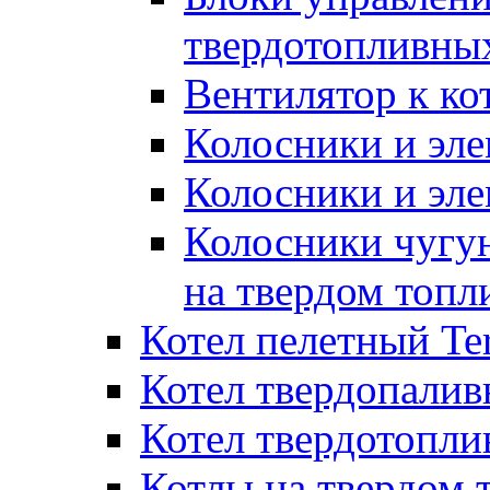
твердотопливны
Вентилятор к ко
Колосники и эле
Колосники и эл
Колосники чугун
на твердом топл
Котел пелетный T
Котел твердопалив
Котел твердотопл
Котлы на твердом 