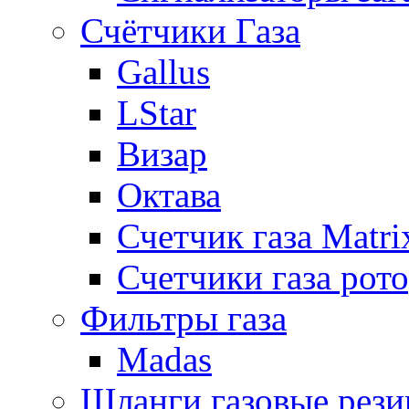
Счётчики Газа
Gallus
LStar
Визар
Октава
Счетчик газа Matri
Счетчики газа рот
Фильтры газа
Madas
Шланги газовые рез