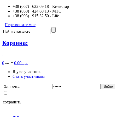
+38 (067) 622 09 18
- Киевстар
+38 (050) 424 60 13
- MTC
+38 (093) 915 32 50
- Life
Перезвоните мне
Корзина:
0
::
0.00
шт.
грн.
Я уже участник
Стать участником
сохранить