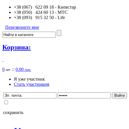
+38 (067) 622 09 18
- Киевстар
+38 (050) 424 60 13
- MTC
+38 (093) 915 32 50
- Life
Перезвоните мне
Корзина:
0
::
0.00
шт.
грн.
Я уже участник
Стать участником
сохранить