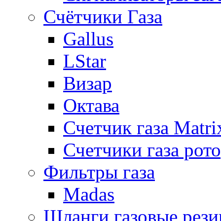
Счётчики Газа
Gallus
LStar
Визар
Октава
Счетчик газа Matri
Счетчики газа рот
Фильтры газа
Madas
Шланги газовые рез