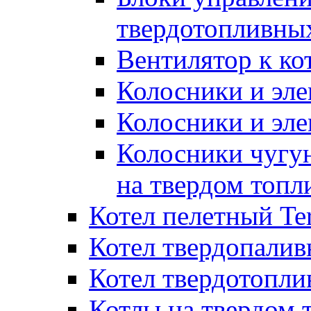
твердотопливны
Вентилятор к ко
Колосники и эле
Колосники и эл
Колосники чугун
на твердом топл
Котел пелетный T
Котел твердопалив
Котел твердотопл
Котлы на твердом 