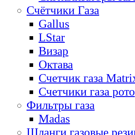
Счётчики Газа
Gallus
LStar
Визар
Октава
Счетчик газа Matri
Счетчики газа рот
Фильтры газа
Madas
Шланги газовые рез