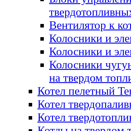
твердотопливны
Вентилятор к ко
Колосники и эле
Колосники и эл
Колосники чугун
на твердом топл
Котел пелетный T
Котел твердопалив
Котел твердотопл
Котлы на твердом 