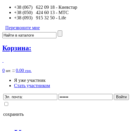
+38 (067) 622 09 18
- Киевстар
+38 (050) 424 60 13
- MTC
+38 (093) 915 32 50
- Life
Перезвоните мне
Корзина:
0
::
0.00
шт.
грн.
Я уже участник
Стать участником
сохранить