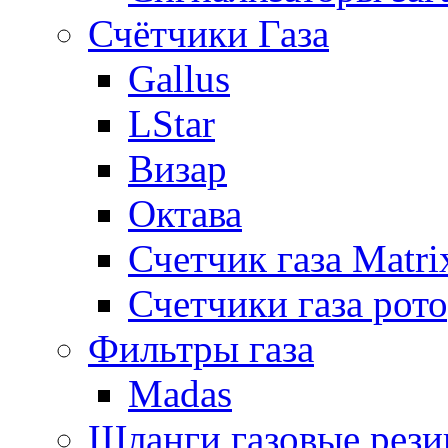
Счётчики Газа
Gallus
LStar
Визар
Октава
Счетчик газа Matri
Счетчики газа рот
Фильтры газа
Madas
Шланги газовые рез