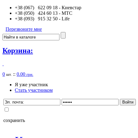
+38 (067) 622 09 18
- Киевстар
+38 (050) 424 60 13
- MTC
+38 (093) 915 32 50
- Life
Перезвоните мне
Корзина:
0
::
0.00
шт.
грн.
Я уже участник
Стать участником
сохранить