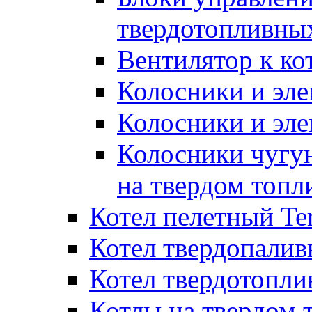
твердотопливны
Вентилятор к ко
Колосники и эле
Колосники и эл
Колосники чугун
на твердом топл
Котел пелетный T
Котел твердопалив
Котел твердотопл
Котлы на твердом 