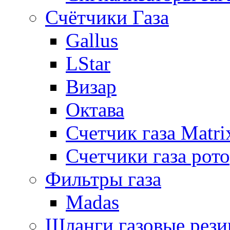
Счётчики Газа
Gallus
LStar
Визар
Октава
Счетчик газа Matri
Счетчики газа рот
Фильтры газа
Madas
Шланги газовые рез