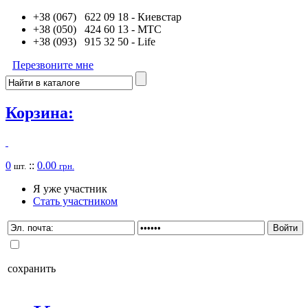
+38 (067) 622 09 18
- Киевстар
+38 (050) 424 60 13
- MTC
+38 (093) 915 32 50
- Life
Перезвоните мне
Корзина:
0
::
0.00
шт.
грн.
Я уже участник
Стать участником
сохранить