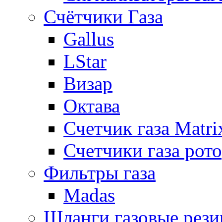
Счётчики Газа
Gallus
LStar
Визар
Октава
Счетчик газа Matri
Счетчики газа рот
Фильтры газа
Madas
Шланги газовые рез