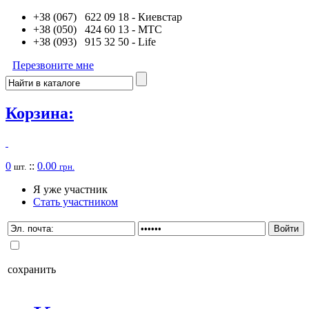
+38 (067) 622 09 18
- Киевстар
+38 (050) 424 60 13
- MTC
+38 (093) 915 32 50
- Life
Перезвоните мне
Корзина:
0
::
0.00
шт.
грн.
Я уже участник
Стать участником
сохранить