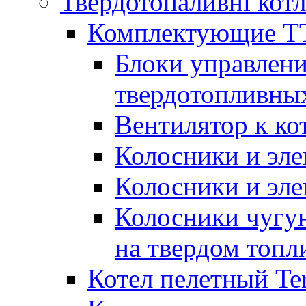
Твердотопаливні кот
Комплектующие ТТ
Блоки управлени
твердотопливны
Вентилятор к ко
Колосники и эле
Колосники и эл
Колосники чугун
на твердом топл
Котел пелетный T