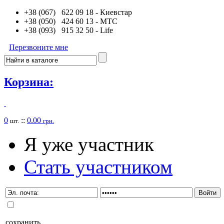
+38 (067) 622 09 18
- Киевстар
+38 (050) 424 60 13
- MTC
+38 (093) 915 32 50
- Life
Перезвоните мне
Корзина:
0
::
0.00
шт.
грн.
Я уже участник
Стать участником
сохранить