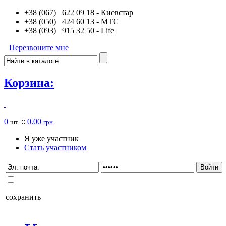
+38 (067) 622 09 18
- Киевстар
+38 (050) 424 60 13
- MTC
+38 (093) 915 32 50
- Life
Перезвоните мне
Корзина:
0
::
0.00
шт.
грн.
Я уже участник
Стать участником
сохранить