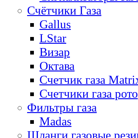
Счётчики Газа
Gallus
LStar
Визар
Октава
Счетчик газа Matri
Счетчики газа рот
Фильтры газа
Madas
Шланги газовые рез