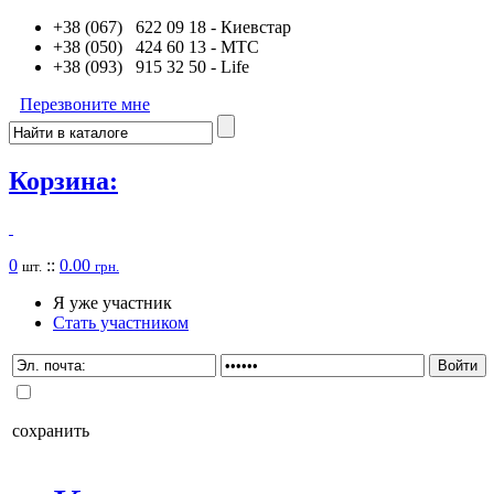
+38 (067) 622 09 18
- Киевстар
+38 (050) 424 60 13
- MTC
+38 (093) 915 32 50
- Life
Перезвоните мне
Корзина:
0
::
0.00
шт.
грн.
Я уже участник
Стать участником
сохранить