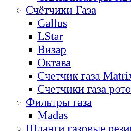
Счётчики Газа
Gallus
LStar
Визар
Октава
Счетчик газа Matri
Счетчики газа рот
Фильтры газа
Madas
Шланги газовые рез