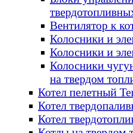
твердотопливны
Вентилятор к ко
Колосники и эле
Колосники и эл
Колосники чугун
на твердом топл
Котел пелетный T
Котел твердопалив
Котел твердотопл
Котлы на твердом 