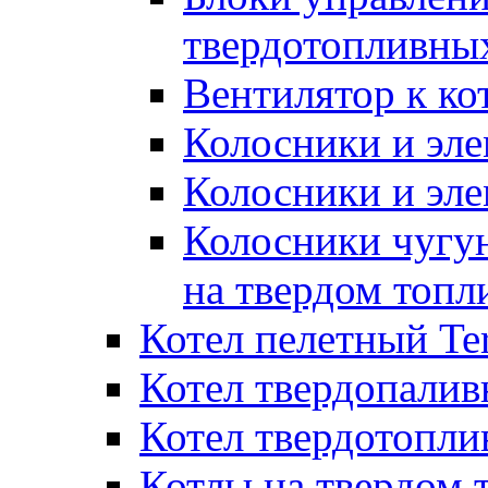
твердотопливны
Вентилятор к ко
Колосники и эле
Колосники и эл
Колосники чугун
на твердом топл
Котел пелетный T
Котел твердопалив
Котел твердотопл
Котлы на твердом 