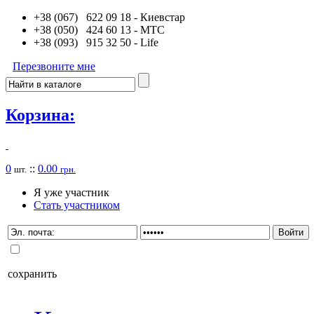
+38 (067) 622 09 18
- Киевстар
+38 (050) 424 60 13
- MTC
+38 (093) 915 32 50
- Life
Перезвоните мне
Корзина:
0
::
0.00
шт.
грн.
Я уже участник
Стать участником
сохранить