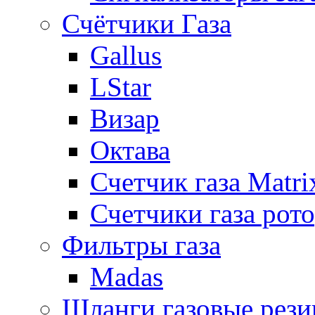
Счётчики Газа
Gallus
LStar
Визар
Октава
Счетчик газа Matri
Счетчики газа рот
Фильтры газа
Madas
Шланги газовые рез