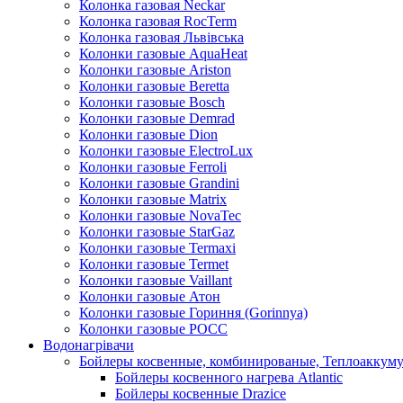
Колонка газовая Neckar
Колонка газовая RocTerm
Колонка газовая Львiвська
Колонки газовые AquaHeat
Колонки газовые Ariston
Колонки газовые Beretta
Колонки газовые Bosch
Колонки газовые Demrad
Колонки газовые Dion
Колонки газовые ElectroLux
Колонки газовые Ferroli
Колонки газовые Grandini
Колонки газовые Matrix
Колонки газовые NovaTec
Колонки газовые StarGaz
Колонки газовые Termaxi
Колонки газовые Termet
Колонки газовые Vaillant
Колонки газовые Атон
Колонки газовые Гориння (Gorinnya)
Колонки газовые РОСС
Водонагрівачи
Бойлеры косвенные, комбинированые, Теплоаккум
Бойлеры косвенного нагрева Atlantic
Бойлеры косвенные Drazice