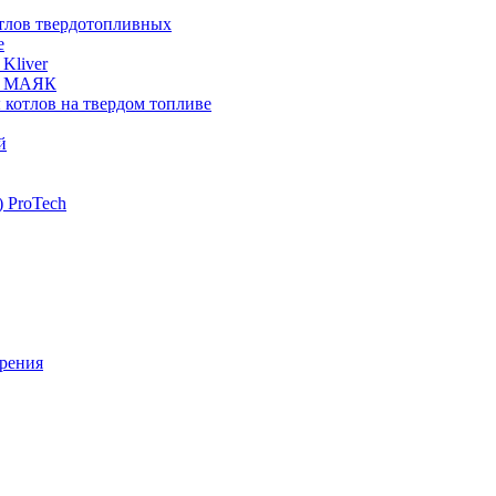
отлов твердотопливных
е
Kliver
ых МАЯК
 котлов на твердом топливе
й
 ProTech
рения