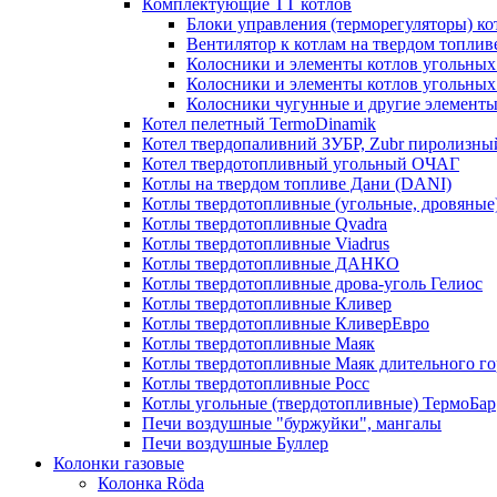
Комплектующие ТТ котлов
Блоки управления (терморегуляторы) к
Вентилятор к котлам на твердом топлив
Колосники и элементы котлов угольных 
Колосники и элементы котлов угольн
Колосники чугунные и другие элементы
Котел пелетный TermoDinamik
Котел твердопаливний ЗУБР, Zubr пиролизны
Котел твердотопливный угольный ОЧАГ
Котлы на твердом топливе Дани (DANI)
Котлы твердотопливные (угольные, дровяные)
Котлы твердотопливные Qvadra
Котлы твердотопливные Viadrus
Котлы твердотопливные ДАНКО
Котлы твердотопливные дрова-уголь Гелиос
Котлы твердотопливные Кливер
Котлы твердотопливные КливерЕвро
Котлы твердотопливные Маяк
Котлы твердотопливные Маяк длительного го
Котлы твердотопливные Росс
Котлы угольные (твердотопливные) ТермоБар
Печи воздушные "буржуйки", мангалы
Печи воздушные Буллер
Колонки газовые
Колонка Rӧda