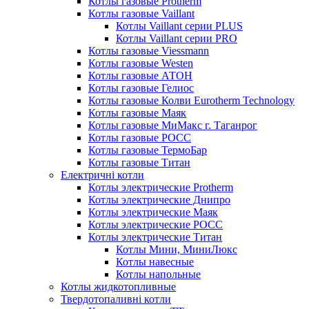
Котлы газовые Protherm
Котлы газовые Vaillant
Котлы Vaillant серии PLUS
Котлы Vaillant серии PRO
Котлы газовые Viessmann
Котлы газовые Westen
Котлы газовые АТОН
Котлы газовые Гелиос
Котлы газовые Колви Eurotherm Technology
Котлы газовые Маяк
Котлы газовые МиМакс г. Таганрог
Котлы газовые РОСС
Котлы газовые ТермоБар
Котлы газовые Титан
Електричні котли
Котлы электрические Protherm
Котлы электрические Днипро
Котлы электрические Маяк
Котлы электрические РОСС
Котлы электрические Титан
Котлы Мини, МиниЛюкс
Котлы навесные
Котлы напольные
Котлы жидкотопливные
Твердотопаливні котли