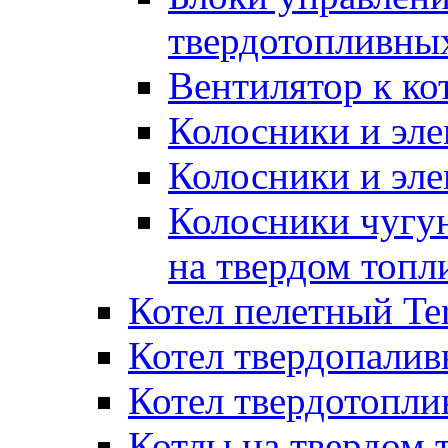
твердотопливны
Вентилятор к ко
Колосники и эле
Колосники и эл
Колосники чугун
на твердом топл
Котел пелетный T
Котел твердопалив
Котел твердотопл
Котлы на твердом 