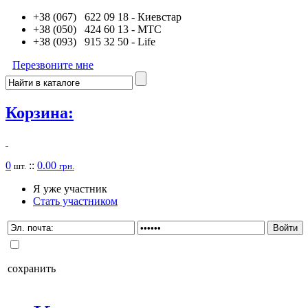
+38 (067) 622 09 18
- Киевстар
+38 (050) 424 60 13
- MTC
+38 (093) 915 32 50
- Life
Перезвоните мне
Корзина:
0
::
0.00
шт.
грн.
Я уже участник
Стать участником
сохранить