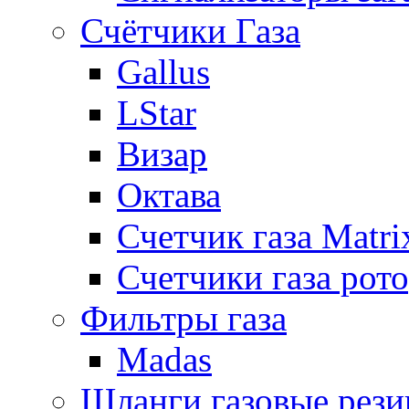
Счётчики Газа
Gallus
LStar
Визар
Октава
Счетчик газа Matri
Счетчики газа рот
Фильтры газа
Madas
Шланги газовые рез