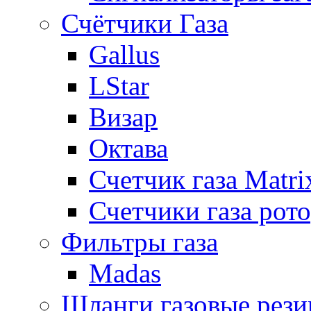
Счётчики Газа
Gallus
LStar
Визар
Октава
Счетчик газа Matri
Счетчики газа рот
Фильтры газа
Madas
Шланги газовые рез