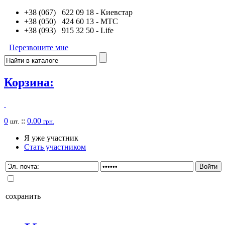
+38 (067) 622 09 18
- Киевстар
+38 (050) 424 60 13
- MTC
+38 (093) 915 32 50
- Life
Перезвоните мне
Корзина:
0
::
0.00
шт.
грн.
Я уже участник
Стать участником
сохранить