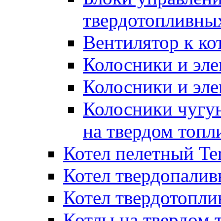
твердотопливны
Вентилятор к ко
Колосники и эле
Колосники и эл
Колосники чугун
на твердом топл
Котел пелетный T
Котел твердопалив
Котел твердотопл
Котлы на твердом 