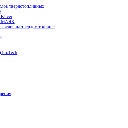
отлов твердотопливных
е
Kliver
ых МАЯК
 котлов на твердом топливе
й
 ProTech
рения