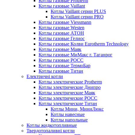
Котлы газовые Protherm
Котлы газовые Vaillant
Котлы Vaillant серии PLUS
Котлы Vaillant серии PRO
Котлы газовые Viessmann
Котлы газовые Westen
Котлы газовые АТОН
Котлы газовые Гелиос
Котлы газовые Колви Eurotherm Technology
Котлы газовые Маяк
Котлы газовые МиМакс г. Таганрог
Котлы газовые РОСС
Котлы газовые ТермоБар
Котлы газовые Титан
Електричні котли
Котлы электрические Protherm
Котлы электрические Днипро
Котлы электрические Маяк
Котлы электрические РОСС
Котлы электрические Титан
Котлы Мини, МиниЛюкс
Котлы навесные
Котлы напольные
Котлы жидкотопливные
Твердотопаливні котли