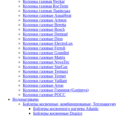
Колонка газовая Neckar
Колонка газовая RocTerm
Колонка газовая Львiвська
Колонки газовые AquaHeat
Колонки газовые Ariston
Колонки газовые Beretta
Колонки газовые Bosch
Колонки газовые Demrad
Колонки газовые Dion
Колонки газовые ElectroLux
Колонки газовые Ferroli
Колонки газовые Grandini
Колонки газовые Matrix
Колонки газовые NovaTec
Колонки газовые StarGaz
Колонки газовые Termaxi
Колонки газовые Termet
Колонки газовые Vaillant
Колонки газовые Атон
Колонки газовые Гориння (Gorinnya)
Колонки газовые РОСС
Водонагрівачи
Бойлеры косвенные, комбинированые, Теплоаккум
Бойлеры косвенного нагрева Atlantic
Бойлеры косвенные Drazice