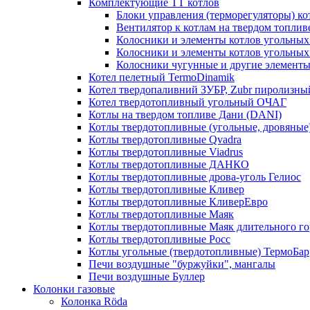
Комплектующие ТТ котлов
Блоки управления (терморегуляторы) к
Вентилятор к котлам на твердом топлив
Колосники и элементы котлов угольных 
Колосники и элементы котлов угольн
Колосники чугунные и другие элементы
Котел пелетный TermoDinamik
Котел твердопаливний ЗУБР, Zubr пиролизны
Котел твердотопливный угольный ОЧАГ
Котлы на твердом топливе Дани (DANI)
Котлы твердотопливные (угольные, дровяные)
Котлы твердотопливные Qvadra
Котлы твердотопливные Viadrus
Котлы твердотопливные ДАНКО
Котлы твердотопливные дрова-уголь Гелиос
Котлы твердотопливные Кливер
Котлы твердотопливные КливерЕвро
Котлы твердотопливные Маяк
Котлы твердотопливные Маяк длительного го
Котлы твердотопливные Росс
Котлы угольные (твердотопливные) ТермоБар
Печи воздушные "буржуйки", мангалы
Печи воздушные Буллер
Колонки газовые
Колонка Rӧda