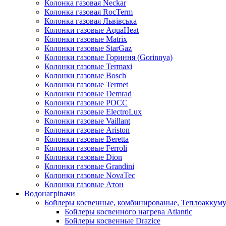
Колонка газовая Neckar
Колонка газовая RocTerm
Колонка газовая Львiвська
Колонки газовые AquaHeat
Колонки газовые Matrix
Колонки газовые StarGaz
Колонки газовые Гориння (Gorinnya)
Колонки газовые Termaxi
Колонки газовые Bosch
Колонки газовые Termet
Колонки газовые Demrad
Колонки газовые РОСС
Колонки газовые ElectroLux
Колонки газовые Vaillant
Колонки газовые Ariston
Колонки газовые Beretta
Колонки газовые Ferroli
Колонки газовые Dion
Колонки газовые Grandini
Колонки газовые NovaTec
Колонки газовые Атон
Водонагрівачи
Бойлеры косвенные, комбинированые, Теплоаккум
Бойлеры косвенного нагрева Atlantic
Бойлеры косвенные Drazice