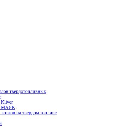
отлов твердотопливных
е
Kliver
ых МАЯК
 котлов на твердом топливе
й