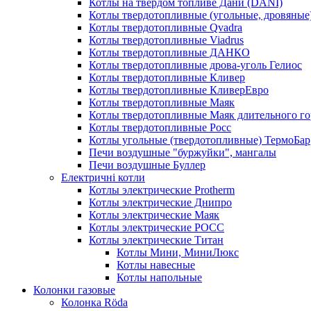
Котлы на твердом топливе Дани (DANI)
Котлы твердотопливные (угольные, дровяные)
Котлы твердотопливные Qvadra
Котлы твердотопливные Viadrus
Котлы твердотопливные ДАНКО
Котлы твердотопливные дрова-уголь Гелиос
Котлы твердотопливные Кливер
Котлы твердотопливные КливерЕвро
Котлы твердотопливные Маяк
Котлы твердотопливные Маяк длительного го
Котлы твердотопливные Росс
Котлы угольные (твердотопливные) ТермоБар
Печи воздушные "буржуйки", мангалы
Печи воздушные Буллер
Електричні котли
Котлы электрические Protherm
Котлы электрические Днипро
Котлы электрические Маяк
Котлы электрические РОСС
Котлы электрические Титан
Котлы Мини, МиниЛюкс
Котлы навесные
Котлы напольные
Колонки газовые
Колонка Rӧda