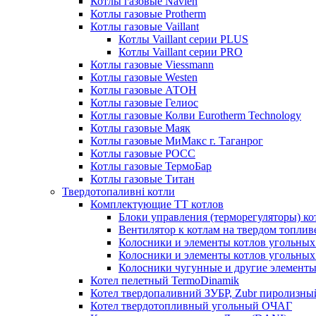
Котлы газовые Navien
Котлы газовые Protherm
Котлы газовые Vaillant
Котлы Vaillant серии PLUS
Котлы Vaillant серии PRO
Котлы газовые Viessmann
Котлы газовые Westen
Котлы газовые АТОН
Котлы газовые Гелиос
Котлы газовые Колви Eurotherm Technology
Котлы газовые Маяк
Котлы газовые МиМакс г. Таганрог
Котлы газовые РОСС
Котлы газовые ТермоБар
Котлы газовые Титан
Твердотопаливні котли
Комплектующие ТТ котлов
Блоки управления (терморегуляторы) к
Вентилятор к котлам на твердом топлив
Колосники и элементы котлов угольных 
Колосники и элементы котлов угольн
Колосники чугунные и другие элементы
Котел пелетный TermoDinamik
Котел твердопаливний ЗУБР, Zubr пиролизны
Котел твердотопливный угольный ОЧАГ