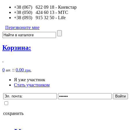
+38 (067) 622 09 18
- Киевстар
+38 (050) 424 60 13
- MTC
+38 (093) 915 32 50
- Life
Перезвоните мне
Корзина:
0
::
0.00
шт.
грн.
Я уже участник
Стать участником
сохранить