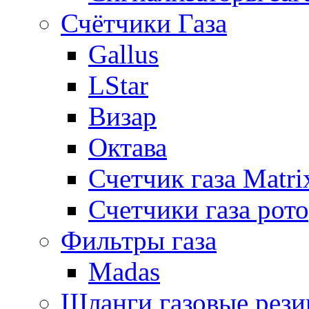
Счётчики Газа
Gallus
LStar
Визар
Октава
Счетчик газа Matri
Счетчики газа рот
Фильтры газа
Madas
Шланги газовые рез