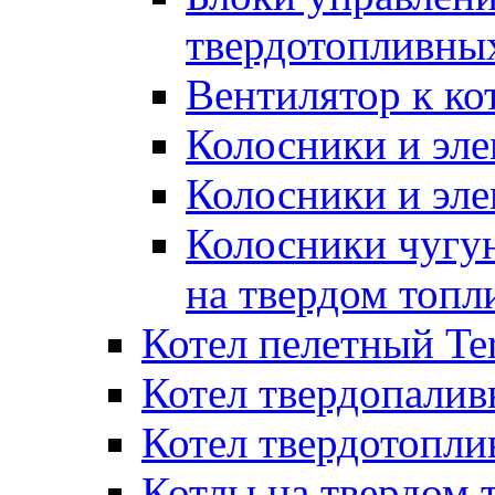
твердотопливны
Вентилятор к ко
Колосники и эле
Колосники и эл
Колосники чугун
на твердом топл
Котел пелетный T
Котел твердопалив
Котел твердотопл
Котлы на твердом 