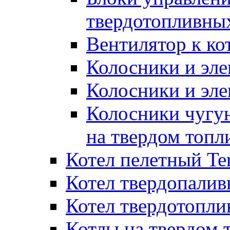
твердотопливны
Вентилятор к ко
Колосники и эле
Колосники и эл
Колосники чугун
на твердом топл
Котел пелетный T
Котел твердопалив
Котел твердотопл
Котлы на твердом 