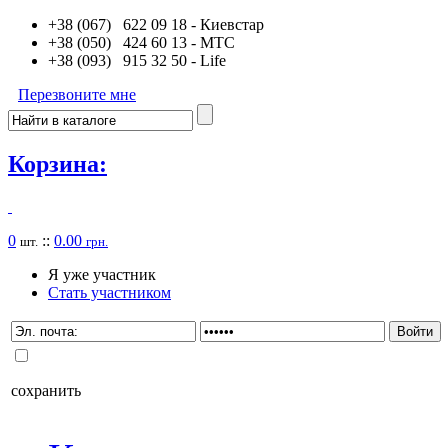
+38 (067) 622 09 18
- Киевстар
+38 (050) 424 60 13
- MTC
+38 (093) 915 32 50
- Life
Перезвоните мне
Корзина:
0
::
0.00
шт.
грн.
Я уже участник
Стать участником
сохранить