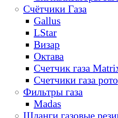
Счётчики Газа
Gallus
LStar
Визар
Октава
Счетчик газа Matri
Счетчики газа рот
Фильтры газа
Madas
Шланги газовые рез