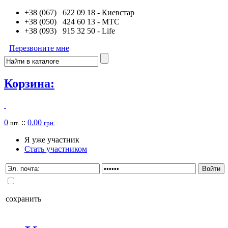
+38 (067) 622 09 18
- Киевстар
+38 (050) 424 60 13
- MTC
+38 (093) 915 32 50
- Life
Перезвоните мне
Корзина:
0
::
0.00
шт.
грн.
Я уже участник
Стать участником
сохранить