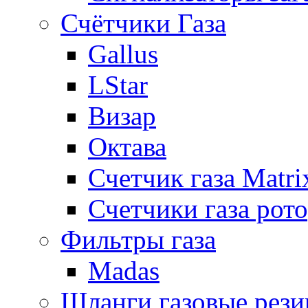
Счётчики Газа
Gallus
LStar
Визар
Октава
Счетчик газа Matri
Счетчики газа рот
Фильтры газа
Madas
Шланги газовые рез