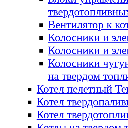
твердотопливны
Вентилятор к ко
Колосники и эле
Колосники и эл
Колосники чугун
на твердом топл
Котел пелетный T
Котел твердопалив
Котел твердотопл
Котлы на твердом 