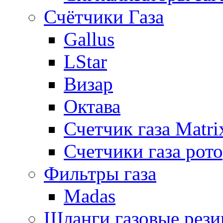
Счётчики Газа
Gallus
LStar
Визар
Октава
Счетчик газа Matri
Счетчики газа рот
Фильтры газа
Madas
Шланги газовые рез