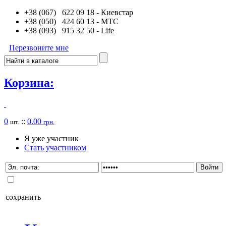
+38 (067) 622 09 18
- Киевстар
+38 (050) 424 60 13
- MTC
+38 (093) 915 32 50
- Life
Перезвоните мне
Корзина:
0
::
0.00
шт.
грн.
Я уже участник
Стать участником
сохранить