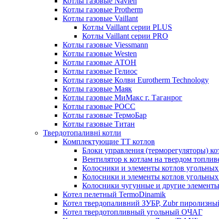
Котлы газовые Navien
Котлы газовые Protherm
Котлы газовые Vaillant
Котлы Vaillant серии PLUS
Котлы Vaillant серии PRO
Котлы газовые Viessmann
Котлы газовые Westen
Котлы газовые АТОН
Котлы газовые Гелиос
Котлы газовые Колви Eurotherm Technology
Котлы газовые Маяк
Котлы газовые МиМакс г. Таганрог
Котлы газовые РОСС
Котлы газовые ТермоБар
Котлы газовые Титан
Твердотопаливні котли
Комплектующие ТТ котлов
Блоки управления (терморегуляторы) к
Вентилятор к котлам на твердом топлив
Колосники и элементы котлов угольных 
Колосники и элементы котлов угольн
Колосники чугунные и другие элементы
Котел пелетный TermoDinamik
Котел твердопаливний ЗУБР, Zubr пиролизны
Котел твердотопливный угольный ОЧАГ