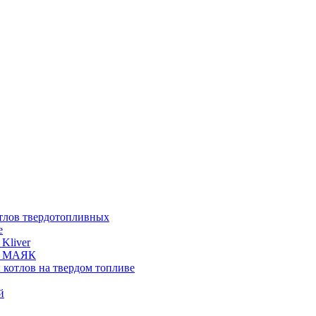
отлов твердотопливных
е
Kliver
ых МАЯК
 котлов на твердом топливе
й