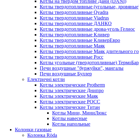
Котлы на твердом топливе Дани (DANI)
Котлы твердотопливные (угольные, дровяные)
Котлы твердотопливные Qvadra
Котлы твердотопливные Viadrus
Котлы твердотопливные ДАНКО
Котлы твердотопливные дрова-уголь Гелиос
Котлы твердотопливные Кливер
Котлы твердотопливные КливерЕвро
Котлы твердотопливные Маяк
Котлы твердотопливные Маяк длительного го
Котлы твердотопливные Росс
Котлы угольные (твердотопливные) ТермоБар
Печи воздушные "буржуйки", мангалы
Печи воздушные Буллер
Електричні котли
Котлы электрические Protherm
Котлы электрические Днипро
Котлы электрические Маяк
Котлы электрические РОСС
Котлы электрические Титан
Котлы Мини, МиниЛюкс
Котлы навесные
Котлы напольные
Колонки газовые
Колонка Rӧda