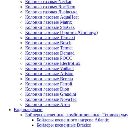
Колонка газовая Neckar
Колонка газовая RocTerm
Колонка газовая Львiвська
Колонки газовые AquaHeat
Колонки газовые Matrix
Колонки газовые StarGaz
Колонки газовые Гориння (Gorinnya)
Колонки газовые Termaxi
Колонки газовые Bosch
Колонки газовые Termet
Колонки газовые Demrad
Колонки газовые РОСС
Колонки газовые ElectroLux
Колонки газовые Vaillant
Колонки газовые Ariston
Колонки газовые Beretta
Колонки газовые Ferroli
Колонки газовые Dion
Колонки газовые Grandini
Колонки газовые NovaTec
Колонки газовые Атон
Водонагрівачи
Бойлеры косвенные, комбинированые, Теплоаккум
Бойлеры косвенного нагрева Atlantic
Бойлеры косвенные Drazice