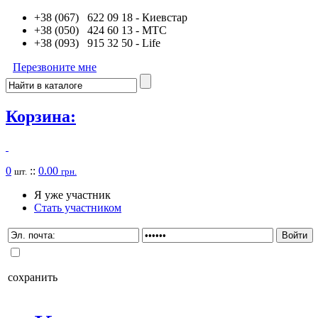
+38 (067) 622 09 18
- Киевстар
+38 (050) 424 60 13
- MTC
+38 (093) 915 32 50
- Life
Перезвоните мне
Корзина:
0
::
0.00
шт.
грн.
Я уже участник
Стать участником
сохранить