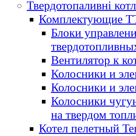
Твердотопаливні кот
Комплектующие ТТ
Блоки управлени
твердотопливны
Вентилятор к ко
Колосники и эле
Колосники и эл
Колосники чугун
на твердом топл
Котел пелетный T