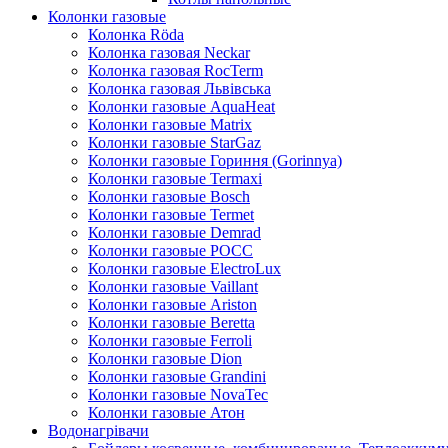
Колонки газовые
Колонка Rӧda
Колонка газовая Neckar
Колонка газовая RocTerm
Колонка газовая Львiвська
Колонки газовые AquaHeat
Колонки газовые Matrix
Колонки газовые StarGaz
Колонки газовые Гориння (Gorinnya)
Колонки газовые Termaxi
Колонки газовые Bosch
Колонки газовые Termet
Колонки газовые Demrad
Колонки газовые РОСС
Колонки газовые ElectroLux
Колонки газовые Vaillant
Колонки газовые Ariston
Колонки газовые Beretta
Колонки газовые Ferroli
Колонки газовые Dion
Колонки газовые Grandini
Колонки газовые NovaTec
Колонки газовые Атон
Водонагрівачи