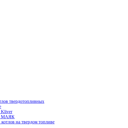
отлов твердотопливных
е
Kliver
ых МАЯК
 котлов на твердом топливе