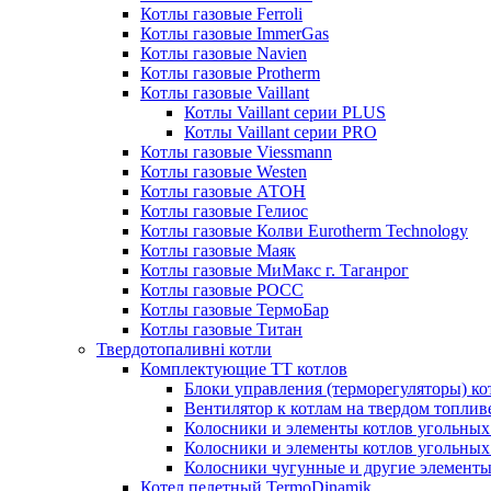
Котлы газовые Ferroli
Котлы газовые ImmerGas
Котлы газовые Navien
Котлы газовые Protherm
Котлы газовые Vaillant
Котлы Vaillant серии PLUS
Котлы Vaillant серии PRO
Котлы газовые Viessmann
Котлы газовые Westen
Котлы газовые АТОН
Котлы газовые Гелиос
Котлы газовые Колви Eurotherm Technology
Котлы газовые Маяк
Котлы газовые МиМакс г. Таганрог
Котлы газовые РОСС
Котлы газовые ТермоБар
Котлы газовые Титан
Твердотопаливні котли
Комплектующие ТТ котлов
Блоки управления (терморегуляторы) к
Вентилятор к котлам на твердом топлив
Колосники и элементы котлов угольных 
Колосники и элементы котлов угольн
Колосники чугунные и другие элементы
Котел пелетный TermoDinamik