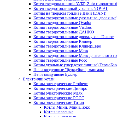
Котел твердопаливний ЗУБР, Zubr пиролизны
Котел твердотопливный угольный ОЧАГ
Котлы на твердом топливе Дани (DANI)
Котлы твердотопливные (угольные, дровяные)
Котлы твердотопливные Qvadra
Котлы твердотопливные Viadrus
Котлы твердотопливные ДАНКО
Котлы твердотопливные дрова-уголь Гелиос
Котлы твердотопливные Кливер
Котлы твердотопливные КливерЕвро
Котлы твердотопливные Маяк
Котлы твердотопливные Маяк длительного го
Котлы твердотопливные Росс
Котлы угольные (твердотопливные) ТермоБар
Печи воздушные "буржуйки", мангалы
Печи воздушные Буллер
Електричні котли
Котлы электрические Protherm
Котлы электрические Днипро
Котлы электрические Маяк
Котлы электрические РОСС
Котлы электрические Титан
Котлы Мини, МиниЛюкс
Котлы навесные
Котлы напольные