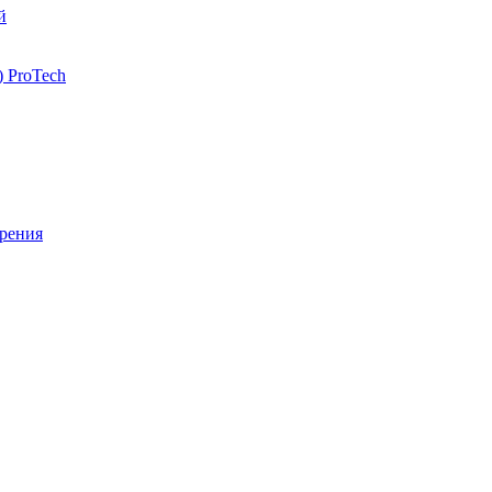
й
 ProTech
рения