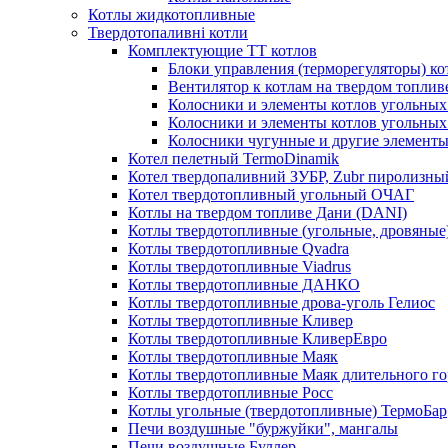
Котлы жидкотопливные
Твердотопаливні котли
Комплектующие ТТ котлов
Блоки управления (терморегуляторы) к
Вентилятор к котлам на твердом топлив
Колосники и элементы котлов угольных 
Колосники и элементы котлов угольн
Колосники чугунные и другие элементы
Котел пелетный TermoDinamik
Котел твердопаливний ЗУБР, Zubr пиролизны
Котел твердотопливный угольный ОЧАГ
Котлы на твердом топливе Дани (DANI)
Котлы твердотопливные (угольные, дровяные)
Котлы твердотопливные Qvadra
Котлы твердотопливные Viadrus
Котлы твердотопливные ДАНКО
Котлы твердотопливные дрова-уголь Гелиос
Котлы твердотопливные Кливер
Котлы твердотопливные КливерЕвро
Котлы твердотопливные Маяк
Котлы твердотопливные Маяк длительного го
Котлы твердотопливные Росс
Котлы угольные (твердотопливные) ТермоБар
Печи воздушные "буржуйки", мангалы
Печи воздушные Буллер