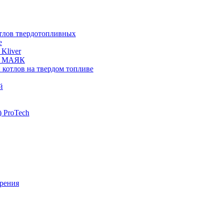
отлов твердотопливных
е
Kliver
ых МАЯК
 котлов на твердом топливе
й
 ProTech
рения