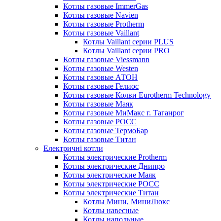
Котлы газовые ImmerGas
Котлы газовые Navien
Котлы газовые Protherm
Котлы газовые Vaillant
Котлы Vaillant серии PLUS
Котлы Vaillant серии PRO
Котлы газовые Viessmann
Котлы газовые Westen
Котлы газовые АТОН
Котлы газовые Гелиос
Котлы газовые Колви Eurotherm Technology
Котлы газовые Маяк
Котлы газовые МиМакс г. Таганрог
Котлы газовые РОСС
Котлы газовые ТермоБар
Котлы газовые Титан
Електричні котли
Котлы электрические Protherm
Котлы электрические Днипро
Котлы электрические Маяк
Котлы электрические РОСС
Котлы электрические Титан
Котлы Мини, МиниЛюкс
Котлы навесные
Котлы напольные