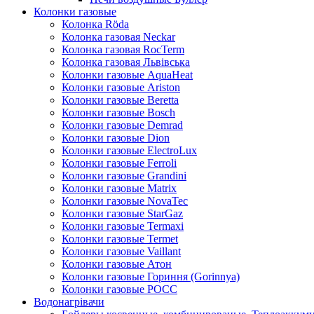
Колонки газовые
Колонка Rӧda
Колонка газовая Neckar
Колонка газовая RocTerm
Колонка газовая Львiвська
Колонки газовые AquaHeat
Колонки газовые Ariston
Колонки газовые Beretta
Колонки газовые Bosch
Колонки газовые Demrad
Колонки газовые Dion
Колонки газовые ElectroLux
Колонки газовые Ferroli
Колонки газовые Grandini
Колонки газовые Matrix
Колонки газовые NovaTec
Колонки газовые StarGaz
Колонки газовые Termaxi
Колонки газовые Termet
Колонки газовые Vaillant
Колонки газовые Атон
Колонки газовые Гориння (Gorinnya)
Колонки газовые РОСС
Водонагрівачи