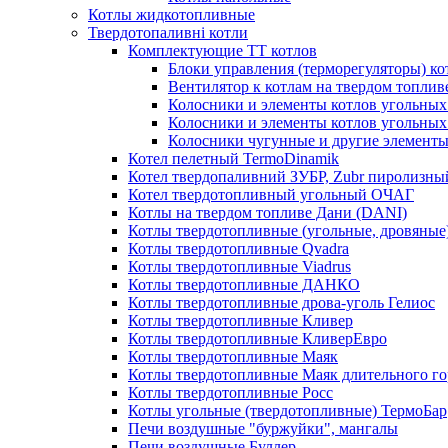
Котлы жидкотопливные
Твердотопаливні котли
Комплектующие ТТ котлов
Блоки управления (терморегуляторы) к
Вентилятор к котлам на твердом топлив
Колосники и элементы котлов угольных 
Колосники и элементы котлов угольн
Колосники чугунные и другие элементы
Котел пелетный TermoDinamik
Котел твердопаливний ЗУБР, Zubr пиролизны
Котел твердотопливный угольный ОЧАГ
Котлы на твердом топливе Дани (DANI)
Котлы твердотопливные (угольные, дровяные)
Котлы твердотопливные Qvadra
Котлы твердотопливные Viadrus
Котлы твердотопливные ДАНКО
Котлы твердотопливные дрова-уголь Гелиос
Котлы твердотопливные Кливер
Котлы твердотопливные КливерЕвро
Котлы твердотопливные Маяк
Котлы твердотопливные Маяк длительного го
Котлы твердотопливные Росс
Котлы угольные (твердотопливные) ТермоБар
Печи воздушные "буржуйки", мангалы
Печи воздушные Буллер