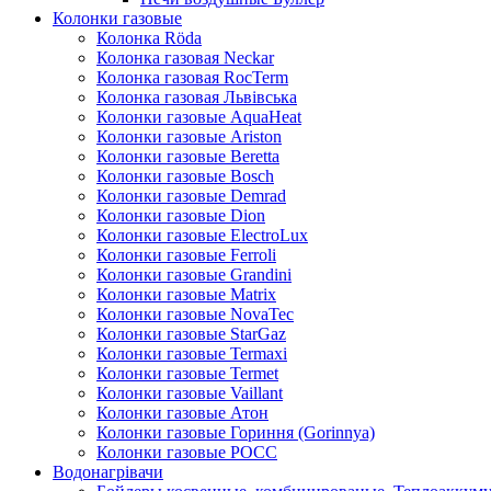
Колонки газовые
Колонка Rӧda
Колонка газовая Neckar
Колонка газовая RocTerm
Колонка газовая Львiвська
Колонки газовые AquaHeat
Колонки газовые Ariston
Колонки газовые Beretta
Колонки газовые Bosch
Колонки газовые Demrad
Колонки газовые Dion
Колонки газовые ElectroLux
Колонки газовые Ferroli
Колонки газовые Grandini
Колонки газовые Matrix
Колонки газовые NovaTec
Колонки газовые StarGaz
Колонки газовые Termaxi
Колонки газовые Termet
Колонки газовые Vaillant
Колонки газовые Атон
Колонки газовые Гориння (Gorinnya)
Колонки газовые РОСС
Водонагрівачи