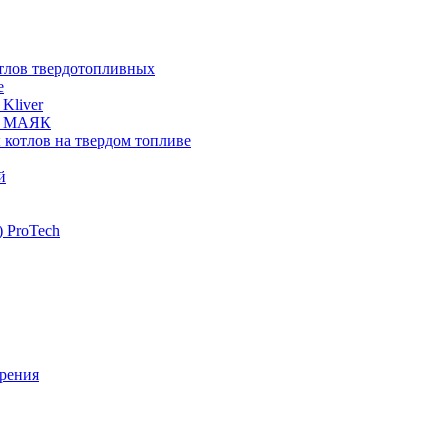
отлов твердотопливных
е
Kliver
ых МАЯК
 котлов на твердом топливе
й
 ProTech
рения