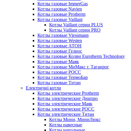
Котлы газовые ImmerGas
Котлы газовые Navien
Котлы газовые Protherm
Котлы газовые Vaillant
Котлы Vaillant серии PLUS
Котлы Vaillant серии PRO
Котлы газовые Viessmann
Котлы газовые Westen
Котлы газовые АТОН
Котлы газовые Гелиос
Котлы газовые Колви Eurotherm Technology
Котлы газовые Маяк
Котлы газовые МиМакс г. Таганрог
Котлы газовые РОСС
Котлы газовые ТермоБар
Котлы газовые Титан
Електричні котли
Котлы электрические Protherm
Котлы электрические Днипро
Котлы электрические Маяк
Котлы электрические РОСС
Котлы электрические Титан
Котлы Мини, МиниЛюкс
Котлы навесные
Котлы напольные