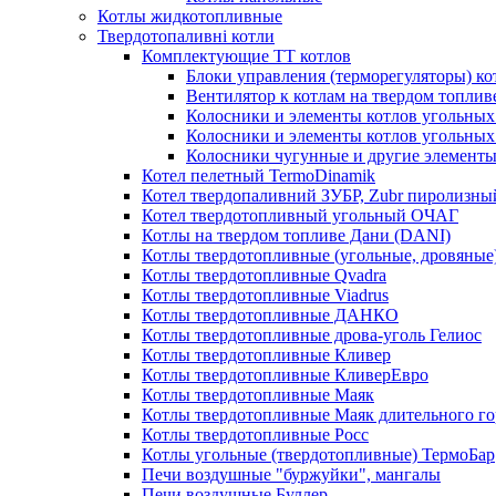
Котлы жидкотопливные
Твердотопаливні котли
Комплектующие ТТ котлов
Блоки управления (терморегуляторы) к
Вентилятор к котлам на твердом топлив
Колосники и элементы котлов угольных 
Колосники и элементы котлов угольн
Колосники чугунные и другие элементы
Котел пелетный TermoDinamik
Котел твердопаливний ЗУБР, Zubr пиролизны
Котел твердотопливный угольный ОЧАГ
Котлы на твердом топливе Дани (DANI)
Котлы твердотопливные (угольные, дровяные)
Котлы твердотопливные Qvadra
Котлы твердотопливные Viadrus
Котлы твердотопливные ДАНКО
Котлы твердотопливные дрова-уголь Гелиос
Котлы твердотопливные Кливер
Котлы твердотопливные КливерЕвро
Котлы твердотопливные Маяк
Котлы твердотопливные Маяк длительного го
Котлы твердотопливные Росс
Котлы угольные (твердотопливные) ТермоБар
Печи воздушные "буржуйки", мангалы
Печи воздушные Буллер