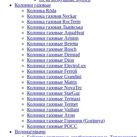
Колонки газовые
Колонка Rӧda
Колонка газовая Neckar
Колонка газовая RocTerm
Колонка газовая Львiвська
Колонки газовые AquaHeat
Колонки газовые Ariston
Колонки газовые Beretta
Колонки газовые Bosch
Колонки газовые Demrad
Колонки газовые Dion
Колонки газовые ElectroLux
Колонки газовые Ferroli
Колонки газовые Grandini
Колонки газовые Matrix
Колонки газовые NovaTec
Колонки газовые StarGaz
Колонки газовые Termaxi
Колонки газовые Termet
Колонки газовые Vaillant
Колонки газовые Атон
Колонки газовые Гориння (Gorinnya)
Колонки газовые РОСС
Водонагрівачи