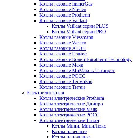
Котлы газовые ImmerGas
Котлы газовые Navien
Котлы газовые Protherm
Котлы газовые Vaillant
Котлы Vaillant серии PLUS
Котлы Vaillant серии PRO
Котлы газовые Viessmann
Котлы газовые Westen
Котлы газовые АТОН
Котлы газовые Гелиос
Котлы газовые Колви Eurotherm Technology
Котлы газовые Маяк
Котлы газовые МиМакс г. Таганрог
Котлы газовые РОСС
Котлы газовые ТермоБар
Котлы газовые Титан
Електричні котли
Котлы электрические Protherm
Котлы электрические Днипро
Котлы электрические Маяк
Котлы электрические РОСС
Котлы электрические Титан
Котлы Мини, МиниЛюкс
Котлы навесные
Котлы напольные