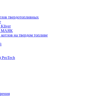
отлов твердотопливных
е
Kliver
ых МАЯК
 котлов на твердом топливе
й
 ProTech
рения