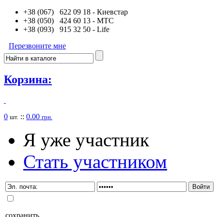
+38 (067) 622 09 18
- Киевстар
+38 (050) 424 60 13
- MTC
+38 (093) 915 32 50
- Life
Перезвоните мне
Корзина:
0
::
0.00
шт.
грн.
Я уже участник
Стать участником
сохранить