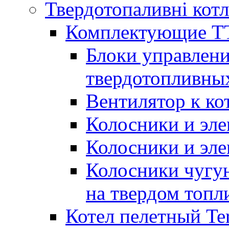
Твердотопаливні кот
Комплектующие ТТ
Блоки управлени
твердотопливны
Вентилятор к ко
Колосники и эле
Колосники и эл
Колосники чугун
на твердом топл
Котел пелетный T