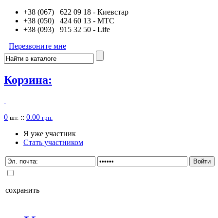
+38 (067) 622 09 18
- Киевстар
+38 (050) 424 60 13
- MTC
+38 (093) 915 32 50
- Life
Перезвоните мне
Корзина:
0
::
0.00
шт.
грн.
Я уже участник
Стать участником
сохранить