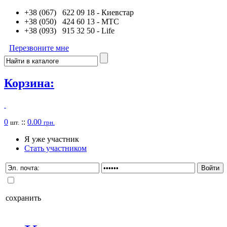
+38 (067) 622 09 18
- Киевстар
+38 (050) 424 60 13
- MTC
+38 (093) 915 32 50
- Life
Перезвоните мне
Корзина:
0
::
0.00
шт.
грн.
Я уже участник
Стать участником
сохранить