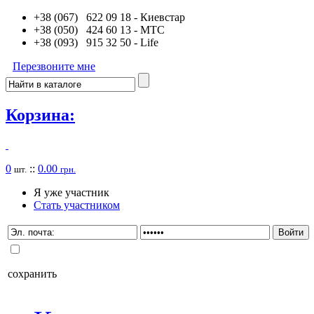
+38 (067) 622 09 18
- Киевстар
+38 (050) 424 60 13
- MTC
+38 (093) 915 32 50
- Life
Перезвоните мне
Корзина:
0
::
0.00
шт.
грн.
Я уже участник
Стать участником
сохранить