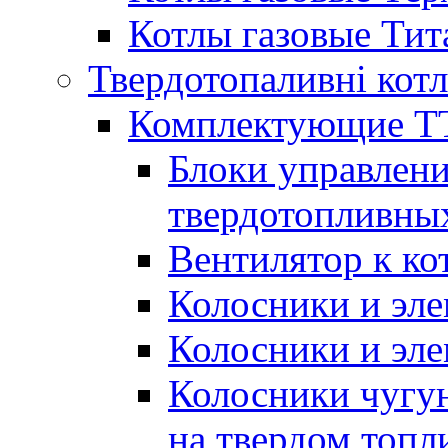
Котлы газовые Тит
Твердотопаливні кот
Комплектующие ТТ
Блоки управлени
твердотопливны
Вентилятор к ко
Колосники и эле
Колосники и эл
Колосники чугун
на твердом топл