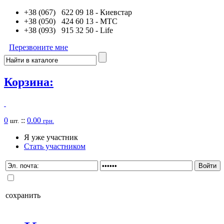
+38 (067) 622 09 18
- Киевстар
+38 (050) 424 60 13
- MTC
+38 (093) 915 32 50
- Life
Перезвоните мне
Корзина:
0
::
0.00
шт.
грн.
Я уже участник
Стать участником
сохранить