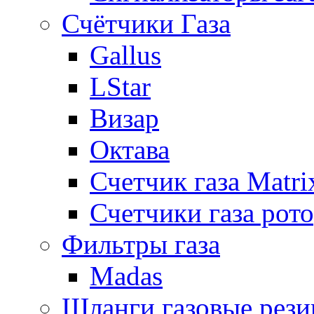
Счётчики Газа
Gallus
LStar
Визар
Октава
Счетчик газа Matri
Счетчики газа рот
Фильтры газа
Madas
Шланги газовые рез