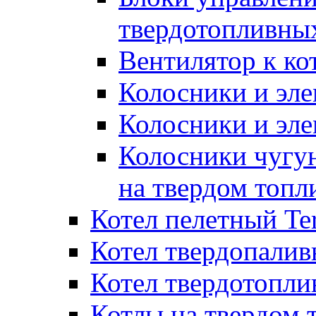
твердотопливны
Вентилятор к ко
Колосники и эле
Колосники и эл
Колосники чугун
на твердом топл
Котел пелетный T
Котел твердопалив
Котел твердотопл
Котлы на твердом 