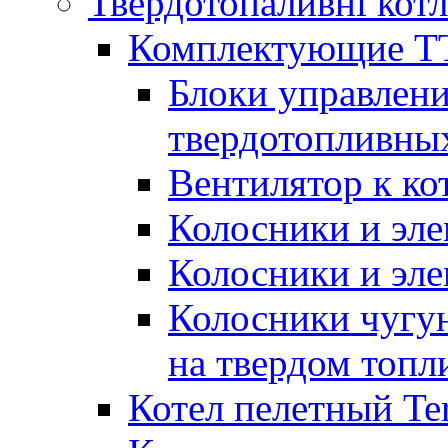
Твердотопаливні кот
Комплектующие ТТ
Блоки управлени
твердотопливны
Вентилятор к ко
Колосники и эле
Колосники и эл
Колосники чугун
на твердом топл
Котел пелетный T