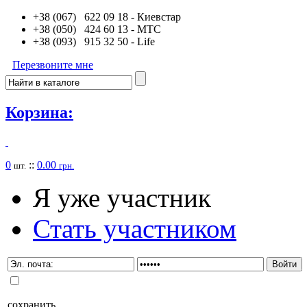
+38 (067) 622 09 18
- Киевстар
+38 (050) 424 60 13
- MTC
+38 (093) 915 32 50
- Life
Перезвоните мне
Корзина:
0
::
0.00
шт.
грн.
Я уже участник
Стать участником
сохранить