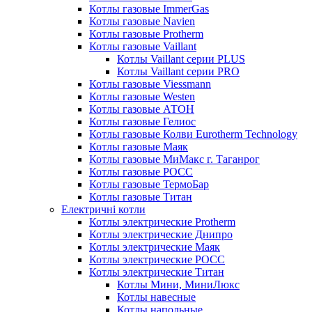
Котлы газовые ImmerGas
Котлы газовые Navien
Котлы газовые Protherm
Котлы газовые Vaillant
Котлы Vaillant серии PLUS
Котлы Vaillant серии PRO
Котлы газовые Viessmann
Котлы газовые Westen
Котлы газовые АТОН
Котлы газовые Гелиос
Котлы газовые Колви Eurotherm Technology
Котлы газовые Маяк
Котлы газовые МиМакс г. Таганрог
Котлы газовые РОСС
Котлы газовые ТермоБар
Котлы газовые Титан
Електричні котли
Котлы электрические Protherm
Котлы электрические Днипро
Котлы электрические Маяк
Котлы электрические РОСС
Котлы электрические Титан
Котлы Мини, МиниЛюкс
Котлы навесные
Котлы напольные