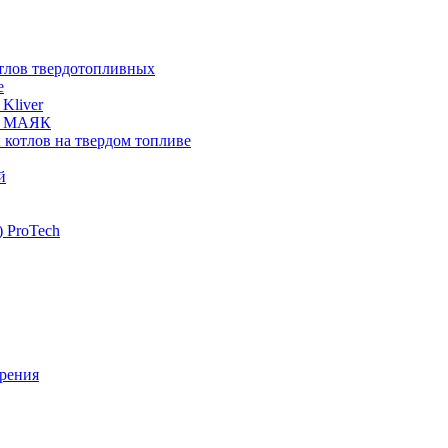
отлов твердотопливных
е
Kliver
ых МАЯК
 котлов на твердом топливе
й
 ProTech
рения