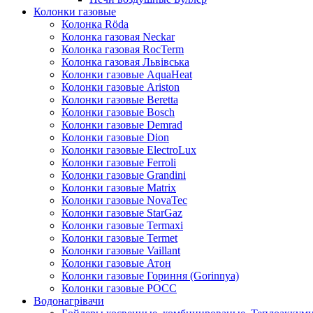
Колонки газовые
Колонка Rӧda
Колонка газовая Neckar
Колонка газовая RocTerm
Колонка газовая Львiвська
Колонки газовые AquaHeat
Колонки газовые Ariston
Колонки газовые Beretta
Колонки газовые Bosch
Колонки газовые Demrad
Колонки газовые Dion
Колонки газовые ElectroLux
Колонки газовые Ferroli
Колонки газовые Grandini
Колонки газовые Matrix
Колонки газовые NovaTec
Колонки газовые StarGaz
Колонки газовые Termaxi
Колонки газовые Termet
Колонки газовые Vaillant
Колонки газовые Атон
Колонки газовые Гориння (Gorinnya)
Колонки газовые РОСС
Водонагрівачи