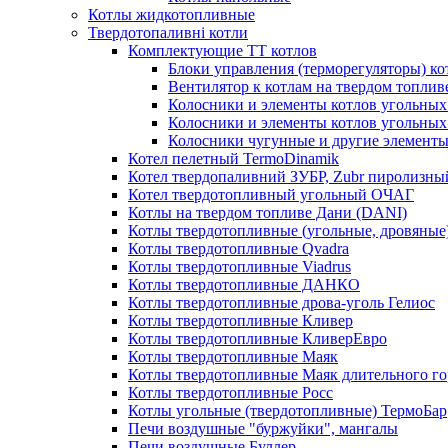
Котлы жидкотопливные
Твердотопаливні котли
Комплектующие ТТ котлов
Блоки управления (терморегуляторы) к
Вентилятор к котлам на твердом топлив
Колосники и элементы котлов угольных 
Колосники и элементы котлов угольн
Колосники чугунные и другие элементы
Котел пелетный TermoDinamik
Котел твердопаливний ЗУБР, Zubr пиролизны
Котел твердотопливный угольный ОЧАГ
Котлы на твердом топливе Дани (DANI)
Котлы твердотопливные (угольные, дровяные)
Котлы твердотопливные Qvadra
Котлы твердотопливные Viadrus
Котлы твердотопливные ДАНКО
Котлы твердотопливные дрова-уголь Гелиос
Котлы твердотопливные Кливер
Котлы твердотопливные КливерЕвро
Котлы твердотопливные Маяк
Котлы твердотопливные Маяк длительного го
Котлы твердотопливные Росс
Котлы угольные (твердотопливные) ТермоБар
Печи воздушные "буржуйки", мангалы
Печи воздушные Буллер