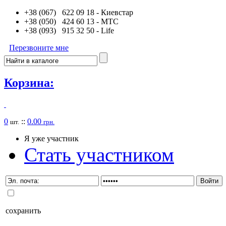
+38 (067) 622 09 18
- Киевстар
+38 (050) 424 60 13
- MTC
+38 (093) 915 32 50
- Life
Перезвоните мне
Корзина:
0
::
0.00
шт.
грн.
Я уже участник
Стать участником
сохранить