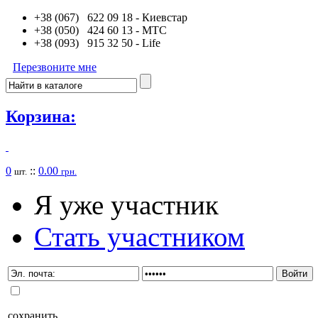
+38 (067) 622 09 18
- Киевстар
+38 (050) 424 60 13
- MTC
+38 (093) 915 32 50
- Life
Перезвоните мне
Корзина:
0
::
0.00
шт.
грн.
Я уже участник
Стать участником
сохранить