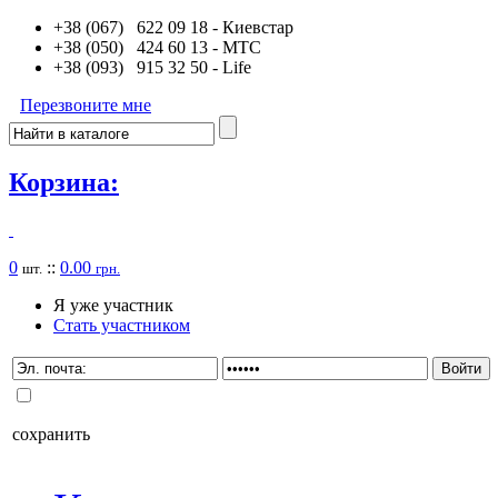
+38 (067) 622 09 18
- Киевстар
+38 (050) 424 60 13
- MTC
+38 (093) 915 32 50
- Life
Перезвоните мне
Корзина:
0
::
0.00
шт.
грн.
Я уже участник
Стать участником
сохранить