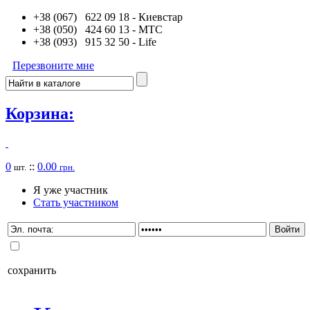
+38 (067) 622 09 18
- Киевстар
+38 (050) 424 60 13
- MTC
+38 (093) 915 32 50
- Life
Перезвоните мне
Корзина:
0
::
0.00
шт.
грн.
Я уже участник
Стать участником
сохранить