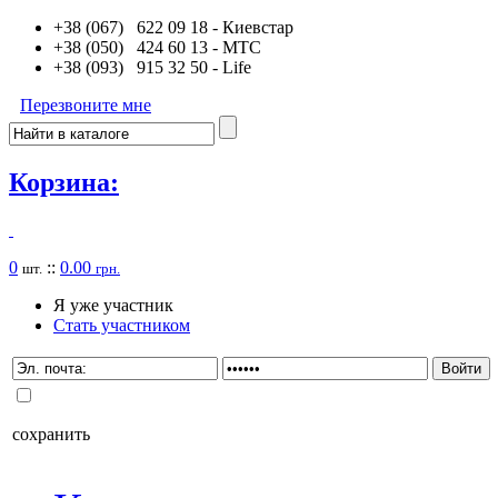
+38 (067) 622 09 18
- Киевстар
+38 (050) 424 60 13
- MTC
+38 (093) 915 32 50
- Life
Перезвоните мне
Корзина:
0
::
0.00
шт.
грн.
Я уже участник
Стать участником
сохранить