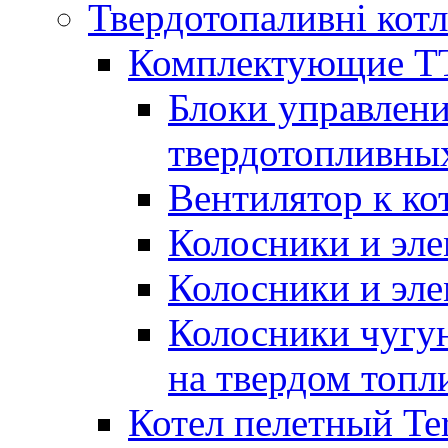
Твердотопаливні кот
Комплектующие ТТ
Блоки управлени
твердотопливны
Вентилятор к ко
Колосники и эле
Колосники и эл
Колосники чугун
на твердом топл
Котел пелетный T