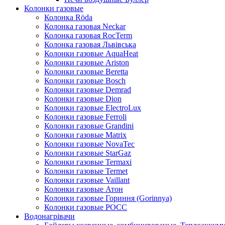
Колонки газовые
Колонка Rӧda
Колонка газовая Neckar
Колонка газовая RocTerm
Колонка газовая Львiвська
Колонки газовые AquaHeat
Колонки газовые Ariston
Колонки газовые Beretta
Колонки газовые Bosch
Колонки газовые Demrad
Колонки газовые Dion
Колонки газовые ElectroLux
Колонки газовые Ferroli
Колонки газовые Grandini
Колонки газовые Matrix
Колонки газовые NovaTec
Колонки газовые StarGaz
Колонки газовые Termaxi
Колонки газовые Termet
Колонки газовые Vaillant
Колонки газовые Атон
Колонки газовые Гориння (Gorinnya)
Колонки газовые РОСС
Водонагрівачи