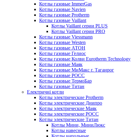
Котлы газовые ImmerGas
Котлы газовые Navien
Котлы газовые Protherm
Котлы газовые Vaillant
Котлы Vaillant серии PLUS
Котлы Vaillant серии PRO
Котлы газовые Viessmann
Котлы газовые Westen
Котлы газовые АТОН
Котлы газовые Гелиос
Котлы газовые Колви Eurotherm Technology
Котлы газовые Маяк
Котлы газовые МиМакс г. Таганрог
Котлы газовые РОСС
Котлы газовые ТермоБар
Котлы газовые Титан
Електричні котли
Котлы электрические Protherm
Котлы электрические Днипро
Котлы электрические Маяк
Котлы электрические РОСС
Котлы электрические Титан
Котлы Мини, МиниЛюкс
Котлы навесные
Котлы напольные