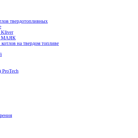
отлов твердотопливных
е
Kliver
ых МАЯК
 котлов на твердом топливе
й
 ProTech
рения