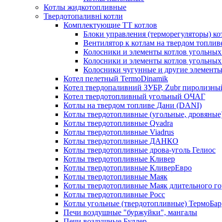
Котлы жидкотопливные
Твердотопаливні котли
Комплектующие ТТ котлов
Блоки управления (терморегуляторы) к
Вентилятор к котлам на твердом топлив
Колосники и элементы котлов угольных 
Колосники и элементы котлов угольн
Колосники чугунные и другие элементы
Котел пелетный TermoDinamik
Котел твердопаливний ЗУБР, Zubr пиролизны
Котел твердотопливный угольный ОЧАГ
Котлы на твердом топливе Дани (DANI)
Котлы твердотопливные (угольные, дровяные)
Котлы твердотопливные Qvadra
Котлы твердотопливные Viadrus
Котлы твердотопливные ДАНКО
Котлы твердотопливные дрова-уголь Гелиос
Котлы твердотопливные Кливер
Котлы твердотопливные КливерЕвро
Котлы твердотопливные Маяк
Котлы твердотопливные Маяк длительного го
Котлы твердотопливные Росс
Котлы угольные (твердотопливные) ТермоБар
Печи воздушные "буржуйки", мангалы
Печи воздушные Буллер