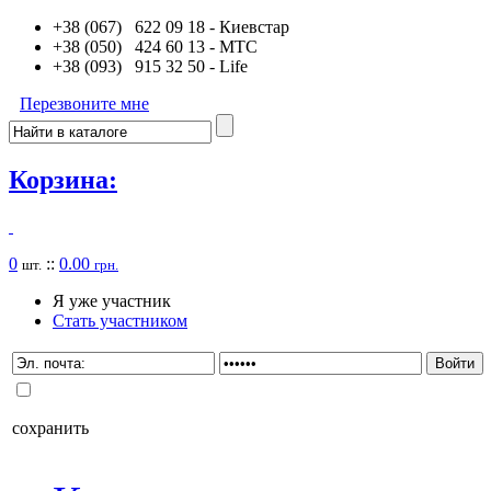
+38 (067) 622 09 18
- Киевстар
+38 (050) 424 60 13
- MTC
+38 (093) 915 32 50
- Life
Перезвоните мне
Корзина:
0
::
0.00
шт.
грн.
Я уже участник
Стать участником
сохранить