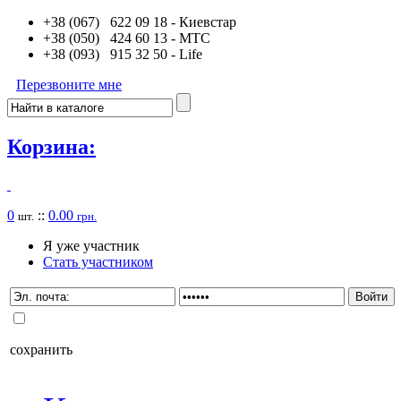
+38 (067) 622 09 18
- Киевстар
+38 (050) 424 60 13
- MTC
+38 (093) 915 32 50
- Life
Перезвоните мне
Корзина:
0
::
0.00
шт.
грн.
Я уже участник
Стать участником
сохранить