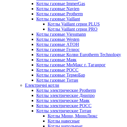
Котлы газовые ImmerGas
Котлы газовые Navien
Котлы газовые Protherm
Котлы газовые Vaillant
Котлы Vaillant серии PLUS
Котлы Vaillant серии PRO
Котлы газовые Viessmann
Котлы газовые Westen
Котлы газовые АТОН
Котлы газовые Гелиос
Котлы газовые Колви Eurotherm Technology
Котлы газовые Маяк
Котлы газовые МиМакс г. Таганрог
Котлы газовые РОСС
Котлы газовые ТермоБар
Котлы газовые Титан
Електричні котли
Котлы электрические Protherm
Котлы электрические Днипро
Котлы электрические Маяк
Котлы электрические РОСС
Котлы электрические Титан
Котлы Мини, МиниЛюкс
Котлы навесные
Котлы напольные