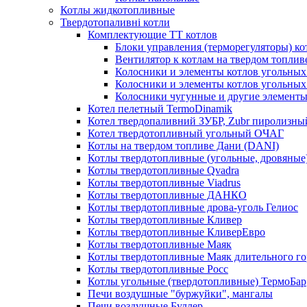
Котлы жидкотопливные
Твердотопаливні котли
Комплектующие ТТ котлов
Блоки управления (терморегуляторы) к
Вентилятор к котлам на твердом топлив
Колосники и элементы котлов угольных 
Колосники и элементы котлов угольн
Колосники чугунные и другие элементы
Котел пелетный TermoDinamik
Котел твердопаливний ЗУБР, Zubr пиролизны
Котел твердотопливный угольный ОЧАГ
Котлы на твердом топливе Дани (DANI)
Котлы твердотопливные (угольные, дровяные)
Котлы твердотопливные Qvadra
Котлы твердотопливные Viadrus
Котлы твердотопливные ДАНКО
Котлы твердотопливные дрова-уголь Гелиос
Котлы твердотопливные Кливер
Котлы твердотопливные КливерЕвро
Котлы твердотопливные Маяк
Котлы твердотопливные Маяк длительного го
Котлы твердотопливные Росс
Котлы угольные (твердотопливные) ТермоБар
Печи воздушные "буржуйки", мангалы
Печи воздушные Буллер