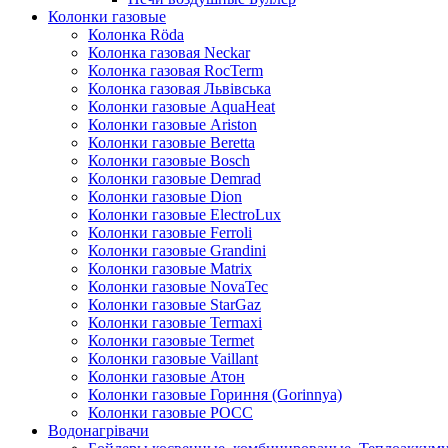
Колонки газовые
Колонка Rӧda
Колонка газовая Neckar
Колонка газовая RocTerm
Колонка газовая Львiвська
Колонки газовые AquaHeat
Колонки газовые Ariston
Колонки газовые Beretta
Колонки газовые Bosch
Колонки газовые Demrad
Колонки газовые Dion
Колонки газовые ElectroLux
Колонки газовые Ferroli
Колонки газовые Grandini
Колонки газовые Matrix
Колонки газовые NovaTec
Колонки газовые StarGaz
Колонки газовые Termaxi
Колонки газовые Termet
Колонки газовые Vaillant
Колонки газовые Атон
Колонки газовые Гориння (Gorinnya)
Колонки газовые РОСС
Водонагрівачи