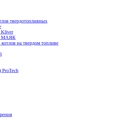
отлов твердотопливных
е
Kliver
ых МАЯК
 котлов на твердом топливе
й
 ProTech
рения