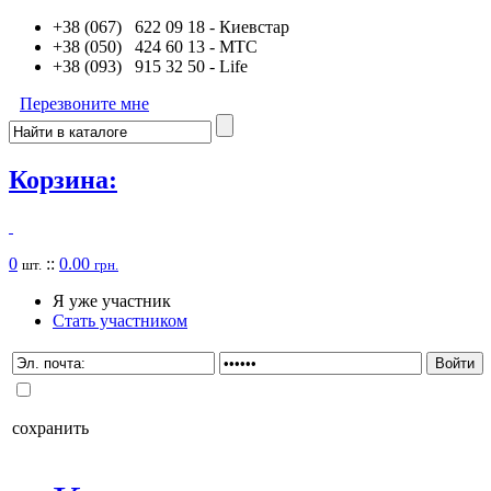
+38 (067) 622 09 18
- Киевстар
+38 (050) 424 60 13
- MTC
+38 (093) 915 32 50
- Life
Перезвоните мне
Корзина:
0
::
0.00
шт.
грн.
Я уже участник
Стать участником
сохранить