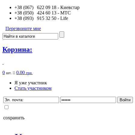
+38 (067) 622 09 18
- Киевстар
+38 (050) 424 60 13
- MTC
+38 (093) 915 32 50
- Life
Перезвоните мне
Корзина:
0
::
0.00
шт.
грн.
Я уже участник
Стать участником
сохранить