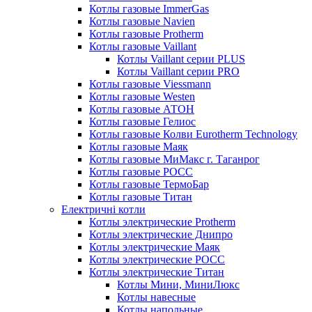
Котлы газовые ImmerGas
Котлы газовые Navien
Котлы газовые Protherm
Котлы газовые Vaillant
Котлы Vaillant серии PLUS
Котлы Vaillant серии PRO
Котлы газовые Viessmann
Котлы газовые Westen
Котлы газовые АТОН
Котлы газовые Гелиос
Котлы газовые Колви Eurotherm Technology
Котлы газовые Маяк
Котлы газовые МиМакс г. Таганрог
Котлы газовые РОСС
Котлы газовые ТермоБар
Котлы газовые Титан
Електричні котли
Котлы электрические Protherm
Котлы электрические Днипро
Котлы электрические Маяк
Котлы электрические РОСС
Котлы электрические Титан
Котлы Мини, МиниЛюкс
Котлы навесные
Котлы напольные