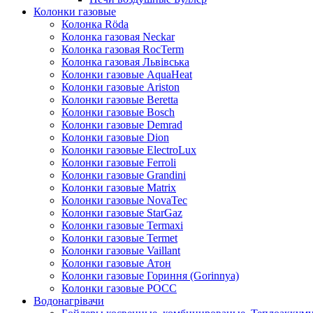
Колонки газовые
Колонка Rӧda
Колонка газовая Neckar
Колонка газовая RocTerm
Колонка газовая Львiвська
Колонки газовые AquaHeat
Колонки газовые Ariston
Колонки газовые Beretta
Колонки газовые Bosch
Колонки газовые Demrad
Колонки газовые Dion
Колонки газовые ElectroLux
Колонки газовые Ferroli
Колонки газовые Grandini
Колонки газовые Matrix
Колонки газовые NovaTec
Колонки газовые StarGaz
Колонки газовые Termaxi
Колонки газовые Termet
Колонки газовые Vaillant
Колонки газовые Атон
Колонки газовые Гориння (Gorinnya)
Колонки газовые РОСС
Водонагрівачи