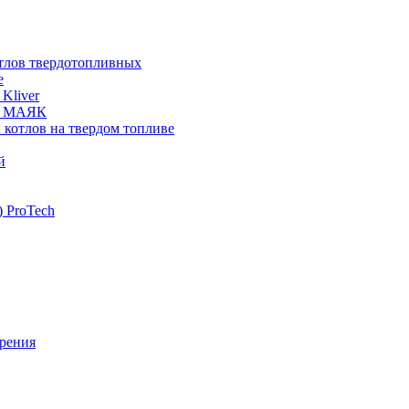
отлов твердотопливных
е
Kliver
ых МАЯК
 котлов на твердом топливе
й
 ProTech
рения