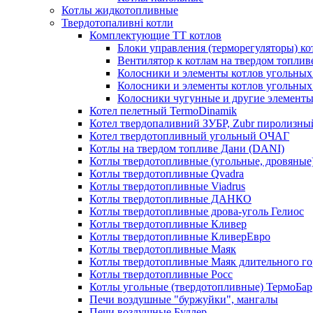
Котлы жидкотопливные
Твердотопаливні котли
Комплектующие ТТ котлов
Блоки управления (терморегуляторы) к
Вентилятор к котлам на твердом топлив
Колосники и элементы котлов угольных 
Колосники и элементы котлов угольн
Колосники чугунные и другие элементы
Котел пелетный TermoDinamik
Котел твердопаливний ЗУБР, Zubr пиролизны
Котел твердотопливный угольный ОЧАГ
Котлы на твердом топливе Дани (DANI)
Котлы твердотопливные (угольные, дровяные)
Котлы твердотопливные Qvadra
Котлы твердотопливные Viadrus
Котлы твердотопливные ДАНКО
Котлы твердотопливные дрова-уголь Гелиос
Котлы твердотопливные Кливер
Котлы твердотопливные КливерЕвро
Котлы твердотопливные Маяк
Котлы твердотопливные Маяк длительного го
Котлы твердотопливные Росс
Котлы угольные (твердотопливные) ТермоБар
Печи воздушные "буржуйки", мангалы
Печи воздушные Буллер